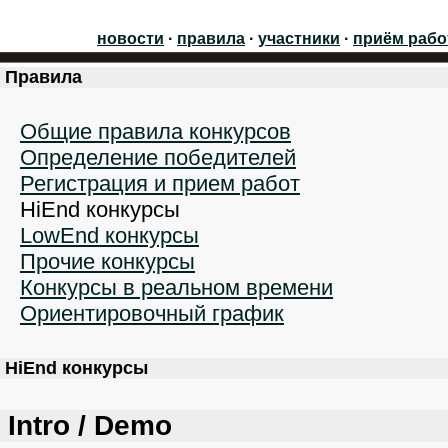
новости
·
правила
·
участники
·
приём рабо
Правила
Общие правила конкурсов
Определение победителей
Регистрация и прием работ
HiEnd конкурсы
LowEnd конкурсы
Прочие конкурсы
Конкурсы в реальном времени
Ориентировочный график
HiEnd конкурсы
Intro / Demo